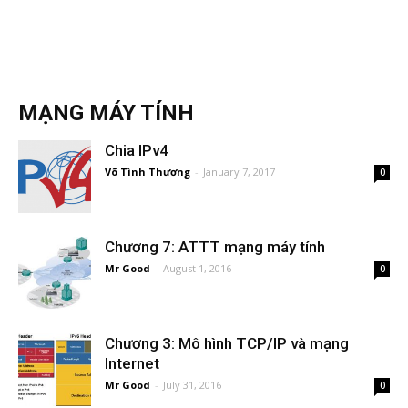
MẠNG MÁY TÍNH
Chia IPv4
Võ Tình Thương
-
January 7, 2017
0
Chương 7: ATTT mạng máy tính
Mr Good
-
August 1, 2016
0
Chương 3: Mô hình TCP/IP và mạng
Internet
Mr Good
-
July 31, 2016
0