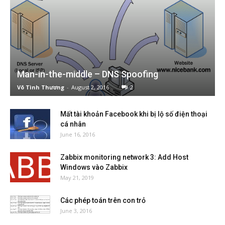
Man-in-the-middle – DNS Spoofing
Võ Tình Thương
-
August 2, 2016
2
Mất tài khoản Facebook khi bị lộ số điện thoại
cá nhân
June 16, 2016
Zabbix monitoring network 3: Add Host
Windows vào Zabbix
May 21, 2019
Các phép toán trên con trỏ
June 3, 2016