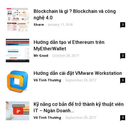
Blockchain là gì ? Blockchain và công
nghệ 4.0
Share
-
January 11, 2018
0
Hướng dẫn tạo ví Ethereum trên
MyEtherWallet
Mr Good
-
October 28, 2017
0
Hướng dẫn cài đặt VMware Workstation
Võ Tình Thương
-
September 29, 2017
0
Kỹ năng cơ bản để trở thành kỹ thuật viên
IT – Ngàn Doanh...
Võ Tình Thương
-
September 29, 2017
0