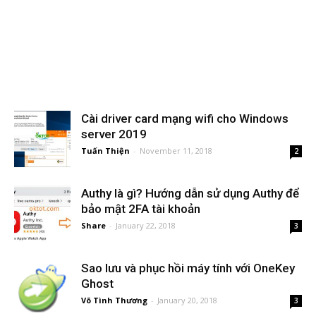
Cài driver card mạng wifi cho Windows
server 2019
Tuấn Thiện
-
November 11, 2018
2
Authy là gì? Hướng dẫn sử dụng Authy để
bảo mật 2FA tài khoản
Share
-
January 22, 2018
3
Sao lưu và phục hồi máy tính với OneKey
Ghost
Võ Tình Thương
-
January 20, 2018
3