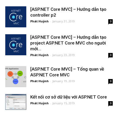
[ASP.NET Core MVC] – Hướng dẫn tạo
controller p2
Phát Huỳnh
-
January 31, 2019
0
[ASP.NET Core MVC] – Hướng dẫn tạo
project ASP.NET Core MVC cho người
mới...
Phát Huỳnh
-
January 23, 2019
0
[ASP.NET Core MVC] – Tổng quan về
ASP.NET Core MVC
Phát Huỳnh
-
January 19, 2019
0
Kết nối cơ sở dữ liệu với ASP.NET Core
Phát Huỳnh
-
January 15, 2019
0