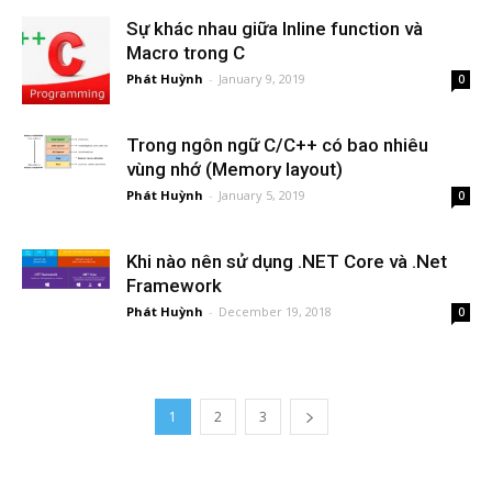
Sự khác nhau giữa Inline function và
Macro trong C
Phát Huỳnh
-
January 9, 2019
0
Trong ngôn ngữ C/C++ có bao nhiêu
vùng nhớ (Memory layout)
Phát Huỳnh
-
January 5, 2019
0
Khi nào nên sử dụng .NET Core và .Net
Framework
Phát Huỳnh
-
December 19, 2018
0
1
2
3