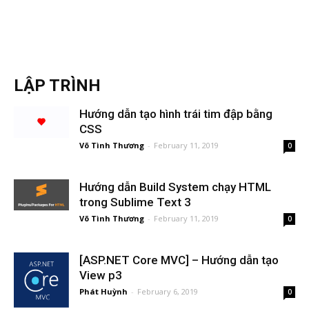
LẬP TRÌNH
Hướng dẫn tạo hình trái tim đập bằng
CSS
Võ Tình Thương
-
February 11, 2019
0
Hướng dẫn Build System chạy HTML
trong Sublime Text 3
Võ Tình Thương
-
February 11, 2019
0
[ASP.NET Core MVC] – Hướng dẫn tạo
View p3
Phát Huỳnh
-
February 6, 2019
0