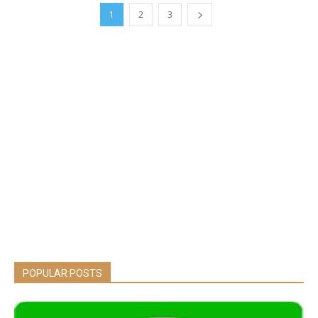
1
2
3
POPULAR POSTS