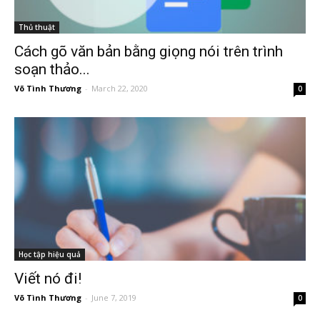
Thủ thuật
Cách gõ văn bản bằng giọng nói trên trình
soạn thảo...
Võ Tình Thương
-
March 22, 2020
0
Học tập hiệu quả
Viết nó đi!
Võ Tình Thương
-
June 7, 2019
0