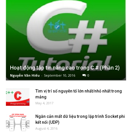
Hoạt động tập tin nâng cao trong C # (Phần 2)
Nguyễn Văn Hiếu
-
September 10, 2016
0
Tìm vị trí số nguyên tố lớn nhất/nhỏ nhất trong
mảng
May 4, 2017
Ngăn cản mất dữ liệu trong lập trình Socket phi
kết nối (UDP)
August 4, 2016