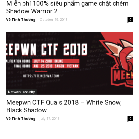
Miễn phí 100% siêu phẩm game chặt chém
Shadow Warrior 2
Võ Tình Thương
-
October 19, 2018
0
Network security
Meepwn CTF Quals 2018 – White Snow,
Black Shadow
Võ Tình Thương
-
July 17, 2018
0