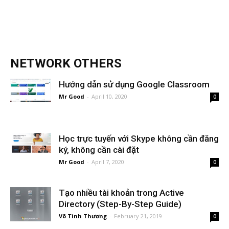
NETWORK OTHERS
Hướng dẫn sử dụng Google Classroom
Mr Good
-
April 10, 2020
0
Học trực tuyến với Skype không cần đăng
ký, không cần cài đặt
Mr Good
-
April 7, 2020
0
Tạo nhiều tài khoản trong Active
Directory (Step-By-Step Guide)
Võ Tình Thương
-
February 21, 2019
0