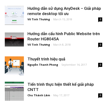
Hướng dẫn sử dụng AnyDesk – Giải pháp
remote desktop tối ưu
Võ Tình Thương
-
March 15, 2018
0
Hướng dẫn cấu hình Public Website trên
Router HG8045A
Võ Tình Thương
-
March 8, 2018
0
Thuyết trình hiệu quả
Nguyễn Thanh Phong
-
September 14, 2017
0
Tiến trình thực hiện thiết kế giải pháp
CNTT
Chu Thành Lâm
-
May 17, 2017
0