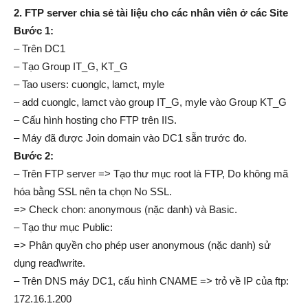
2. FTP server chia sẻ tài liệu cho các nhân viên ở các Site
Bước 1:
– Trên DC1
– Tạo Group IT_G, KT_G
– Tao users: cuonglc, lamct, myle
– add cuonglc, lamct vào group IT_G, myle vào Group KT_G
– Cấu hình hosting cho FTP trên IIS.
– Máy đã được Join domain vào DC1 sẵn trước đo.
Bước 2:
– Trên FTP server => Tạo thư mục root là FTP, Do không mã
hóa bằng SSL nên ta chọn No SSL.
=> Check chon: anonymous (nặc danh) và Basic.
– Tạo thư mục Public:
=> Phân quyền cho phép user anonymous (nặc danh) sử
dụng read\write.
– Trên DNS máy DC1, cấu hình CNAME => trỏ về IP của ftp:
172.16.1.200