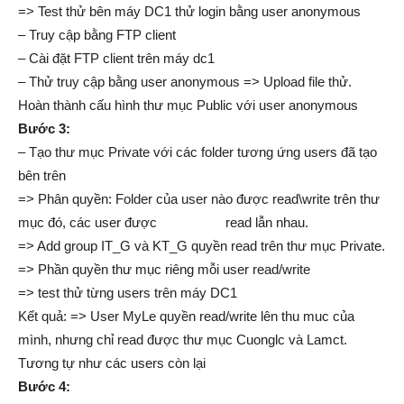
=> Test thử bên máy DC1 thử login bằng user anonymous
– Truy cập bằng FTP client
– Cài đặt FTP client trên máy dc1
– Thử truy cập bằng user anonymous => Upload file thử.
Hoàn thành cấu hình thư mục Public với user anonymous
Bước 3:
– Tạo thư mục Private với các folder tương ứng users đã tạo
bên trên
=> Phân quyền: Folder của user nào được read\write trên thư
mục đó, các user được read lẫn nhau.
=> Add group IT_G và KT_G quyền read trên thư mục Private.
=> Phần quyền thư mục riêng mỗi user read/write
=> test thử từng users trên máy DC1
Kết quả: => User MyLe quyền read/write lên thu muc của
mình, nhưng chỉ read được thư mục Cuonglc và Lamct.
Tương tự như các users còn lại
Bước 4: