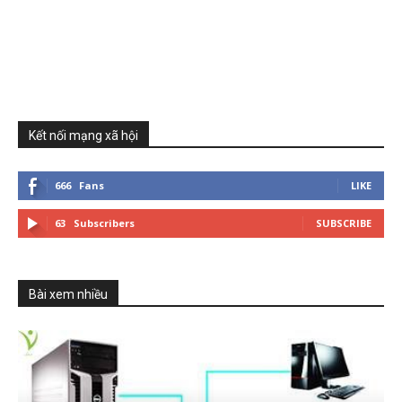
Kết nối mạng xã hội
666
Fans
LIKE
63
Subscribers
SUBSCRIBE
Bài xem nhiều