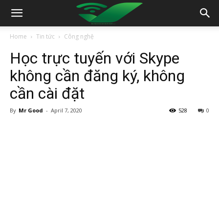
Home
Tin tức
Công nghệ
Học trực tuyến với Skype
không cần đăng ký, không
cần cài đặt
By
Mr Good
-
April 7, 2020
528
0