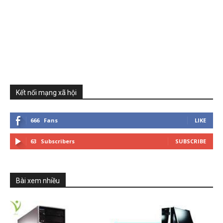
Kết nối mạng xã hội
666
Fans
LIKE
63
Subscribers
SUBSCRIBE
Bài xem nhiều