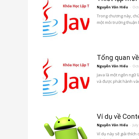
Nguyễn Văn Hiếu
-
Oct
Trong chương này, chún
một môi trường thuận lợ
Tổng quan về
Nguyễn Văn Hiếu
-
Oct
Java là một ngôn ngữ l
và được phát hành vào
Ví dụ về Cont
Nguyễn Văn Hiếu
-
July
Ví dụ này sẽ giải thíc