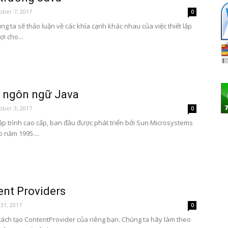
ober 7, 2017
0
g ta sẽ thảo luận về các khía cạnh khác nhau của việc thiết lập
i cho...
 ngôn ngữ Java
ober 3, 2017
0
ập trình cao cấp, ban đầu được phát triển bởi Sun Microsystems
 năm 1995....
ent Providers
 31, 2017
0
h cách tạo ContentProvider của riêng bạn. Chúng ta hãy làm theo