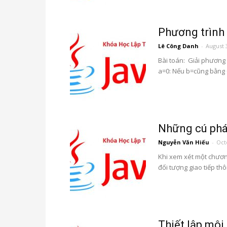
Phương trình 
Lê Công Danh
-
August 
Bài toán: Giải phương t
a=0: Nếu b=cũng bằng 0 
Những cú phá
Nguyễn Văn Hiếu
-
Oct
Khi xem xét một chương
đối tượng giao tiếp thô
Thiết lập môi