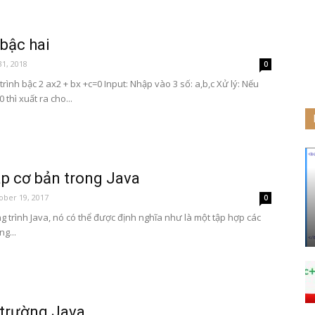
bậc hai
31, 2018
0
rình bậc 2 ax2 + bx +c=0 Input: Nhập vào 3 số: a,b,c Xử lý: Nếu
thì xuất ra cho...
p cơ bản trong Java
ober 19, 2017
0
 trình Java, nó có thể được định nghĩa như là một tập hợp các
ng...
 trường Java