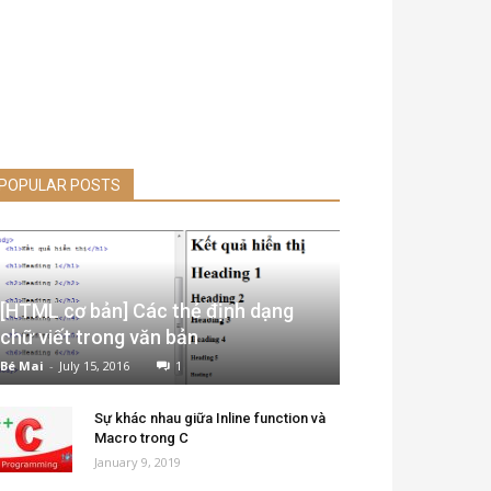
POPULAR POSTS
[HTML cơ bản] Các thẻ định dạng
chữ viết trong văn bản
Bé Mai
-
July 15, 2016
1
Sự khác nhau giữa Inline function và
Macro trong C
January 9, 2019