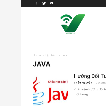
sinhvientot.net
Home
Lập trình
Java
JAVA
Hướng Đối T
Thảo Nguyễn
-
Decembe
Khái niệm Hướng đối t
một trong...