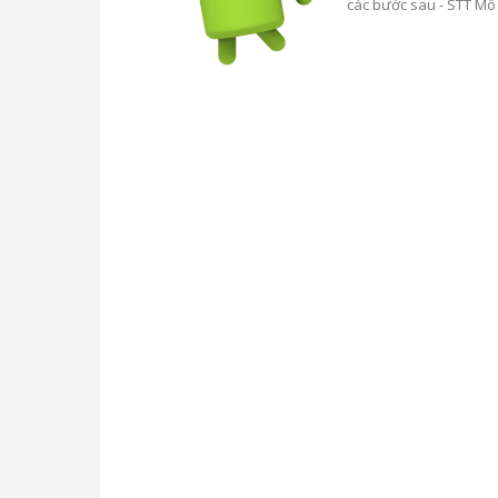
các bước sau - STT Mô 