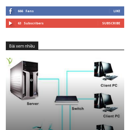
666
Fans
LIKE
63
Subscribers
SUBSCRIBE
Bài xem nhiều