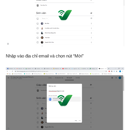
Nhập vào địa chỉ email và chọn nút “Mời”