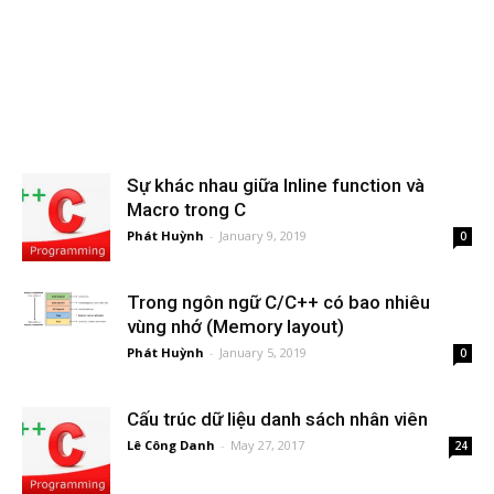
Sự khác nhau giữa Inline function và
Macro trong C
Phát Huỳnh
-
January 9, 2019
0
Trong ngôn ngữ C/C++ có bao nhiêu
vùng nhớ (Memory layout)
Phát Huỳnh
-
January 5, 2019
0
Cấu trúc dữ liệu danh sách nhân viên
Lê Công Danh
-
May 27, 2017
24