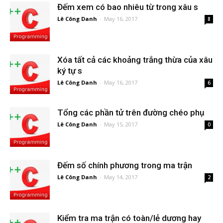
Đếm xem có bao nhiêu từ trong xâu s
Lê Công Danh
-
May 16, 2017
8
Xóa tất cả các khoảng trắng thừa của xâu
ký tự s
Lê Công Danh
-
May 16, 2017
6
Tổng các phần tử trên đường chéo phụ
Lê Công Danh
-
May 15, 2017
0
Đếm số chính phương trong ma trận
Lê Công Danh
-
May 14, 2017
2
Kiểm tra ma trận có toàn/lẻ dương hay