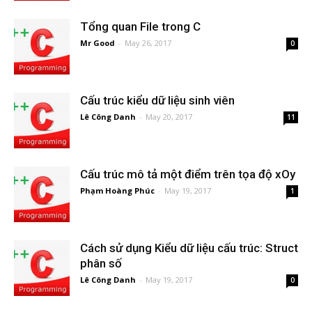
Tổng quan File trong C
Mr Good
-
May 26, 2017
0
Cấu trúc kiểu dữ liệu sinh viên
Lê Công Danh
-
May 20, 2017
11
Cấu trúc mô tả một điểm trên tọa độ xOy
Phạm Hoàng Phúc
-
May 19, 2017
1
Cách sử dụng Kiểu dữ liệu cấu trúc: Struct
phân số
Lê Công Danh
-
May 19, 2017
0