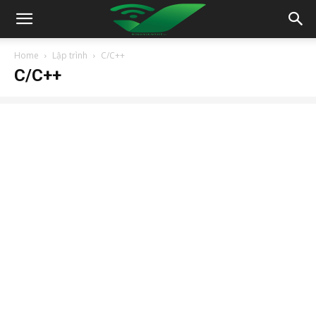
Home
Lập trình
C/C++
C/C++