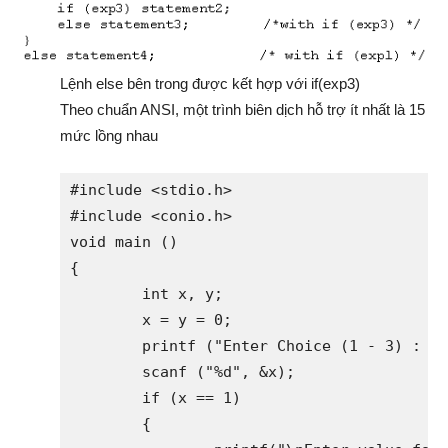
Lệnh else bên trong được kết hợp với if(exp3)
Theo chuẩn ANSI, một trình biên dịch hỗ trợ ít nhất là 15
mức lồng nhau
#include <stdio.h>

#include <conio.h>

void main ()

{

	int x, y;                    

	x = y = 0;

	printf ("Enter Choice (1 - 3) : ");

	scanf ("%d", &x);

	if (x == 1)

	{
