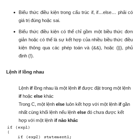
Biểu thức điều kiện trong cấu trúc if, if…else… phải có
giá trị đúng hoặc sai.
Biểu thức điều kiện có thể chỉ gồm một biều thức đơn
giản hoặc có thể là sự kết hợp của nhiều biều thức điều
kiện thông qua các phép toán và (&&), hoặc (||), phủ
định (!).
Lệnh if lồng nhau
Lệnh
if
lồng nhau là một lệnh
if
được đặt trong một lệnh
if
hoặc
else
khác
Trong C, một lệnh
else
luôn kết hợp với một lệnh
if
gần
nhất cùng khối lệnh nếu lệnh
else
đó chưa được kết
hợp với một lệnh
if nào khác