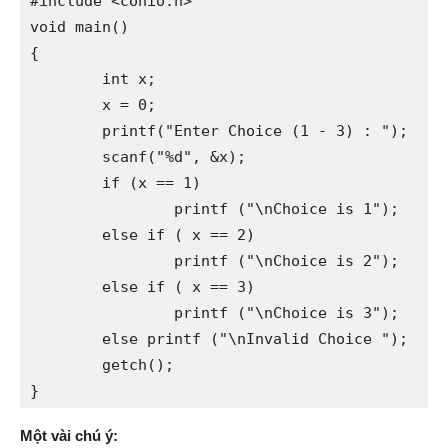
#include <conio.h>

void main()

{

	int x;

	x = 0;

	printf("Enter Choice (1 - 3) : ");

	scanf("%d", &x);

	if (x == 1)

		printf ("\nChoice is 1");

	else if ( x == 2)

		printf ("\nChoice is 2");

	else if ( x == 3)

		printf ("\nChoice is 3");

	else printf ("\nInvalid Choice ");

	getch();

}
Một vài chú ý: