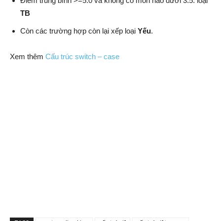
Điểm trung bình >=5.0 và không có môn nào dưới 3.5: loại
TB
Còn các trường hợp còn lại xếp loại
Yếu
.
Xem thêm
Cấu trúc switch – case