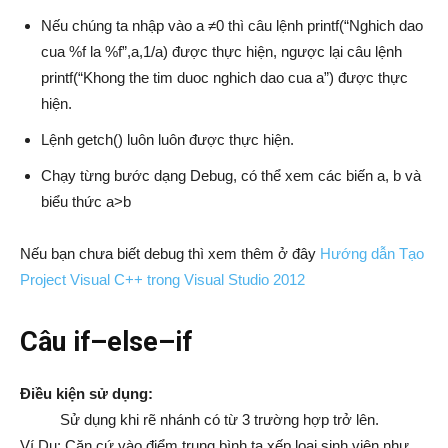
Nếu chúng ta nhập vào a ≠0 thì câu lệnh printf(“Nghich dao
cua %f la %f”,a,1/a) được thực hiện, ngược lại câu lệnh
printf(“Khong the tim duoc nghich dao cua a”) được thực
hiện.
Lệnh getch() luôn luôn được thực hiện.
Chạy từng bước dạng Debug, có thể xem các biến a, b và
biểu thức a>b
Nếu bạn chưa biết debug thì xem thêm ở đây
Hướng dẫn Tạo
Project Visual C++ trong Visual Studio 2012
Câu if–else–if
Điều kiện sử dụng:
Sử dụng khi rẽ nhánh có từ 3 trường hợp trở lên.
Ví Dụ: Căn cứ vào điểm trung bình ta xếp loại sinh viên như