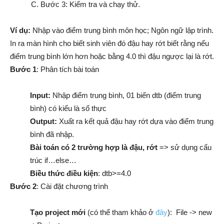
Bước 3: Kiểm tra và chạy thử.
Ví dụ:
Nhập vào điểm trung bình môn học; Ngôn ngữ lập trình.
In ra màn hình cho biết sinh viên đó đậu hay rớt biết rằng nếu
điểm trung bình lớn hơn hoặc bằng 4.0 thì đậu ngược lại là rớt.
Bước 1
: Phân tích bài toán
Input:
Nhập điểm trung bình, 01 biến dtb (điểm trung
bình) có kiểu là số thực
Output:
Xuất ra kết quả đậu hay rớt dựa vào điểm trung
bình đã nhập.
Bài toán có 2 trường hợp là đậu, rớt
=> sử dụng cấu
trúc if…else…
Biều thức điều kiện
: dtb>=4.0
Bước 2
: Cài đặt chương trình
Tạo project mới
(có thể tham khảo ở
đây
): File -> new