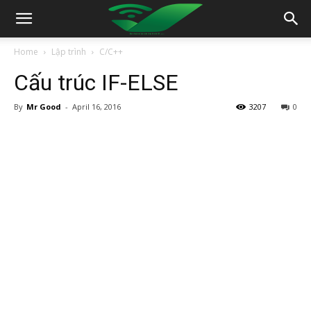
Home
Lập trình
C/C++
Cấu trúc IF-ELSE
By
Mr Good
-
April 16, 2016
3207
0