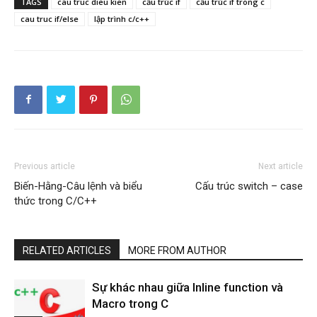
TAGS
cau truc dieu kien
cấu trúc if
cấu trúc if trong c
cau truc if/else
lập trình c/c++
Previous article
Next article
Biến-Hằng-Câu lệnh và biểu
Cấu trúc switch – case
thức trong C/C++
RELATED ARTICLES
MORE FROM AUTHOR
Sự khác nhau giữa Inline function và
Macro trong C