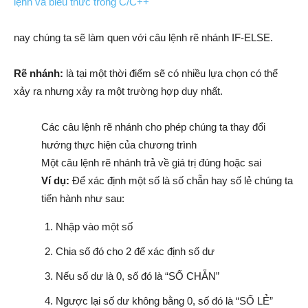
lệnh và biểu thức trong C/C++
nay chúng ta sẽ làm quen với câu lệnh rẽ nhánh IF-ELSE.
Rẽ nhánh:
là tại một thời điểm sẽ có nhiều lựa chọn có thể
xảy ra nhưng xảy ra một trường hợp duy nhất.
Các câu lệnh rẽ nhánh cho phép chúng ta thay đổi
hướng thực hiện của chương trình
Một câu lệnh rẽ nhánh trả về giá trị đúng hoặc sai
Ví dụ:
Để xác định một số là số chẵn hay số lẻ chúng ta
tiến hành như sau:
Nhập vào một số
Chia số đó cho 2 để xác định số dư
Nếu số dư là 0, số đó là “SỐ CHẴN”
Ngược lại số dư không bằng 0, số đó là “SỐ LẺ”