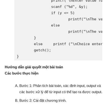
		printf("\nEnter value for y (1 - 5) : ");

		scanf ("%d", &y);

		if (y <= 5)

			printf("\nThe value for y is : %d", y);

		else

			printf("\nThe value of y exceeds 5 ");

	}

	else     printf ("\nChoice entered was not 1");

	getch();

}
Hướng dẫn giải quyết một bài toán
Các bước thực hiện
Bước 1: Phân tích bài toán, xác định input, output và
các bước xử lý để từ input có thể tạo ra được output.
Bước 2: Cài đặt chương trình.