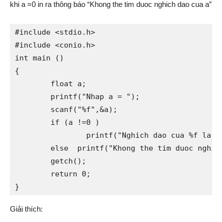
khi a =0 in ra thông báo “Khong the tim duoc nghich dao cua a”
#include <stdio.h>  

#include <conio.h>  

int main ()  

{  

	float a;  

	printf("Nhap a = "); 

	scanf("%f",&a);  

	if (a !=0 )  

		printf("Nghich dao cua %f la %f",a,1/a);  

	else  printf("Khong the tim duoc nghich dao cua a");  

	getch();  

	return 0;  

}
Giải thích: