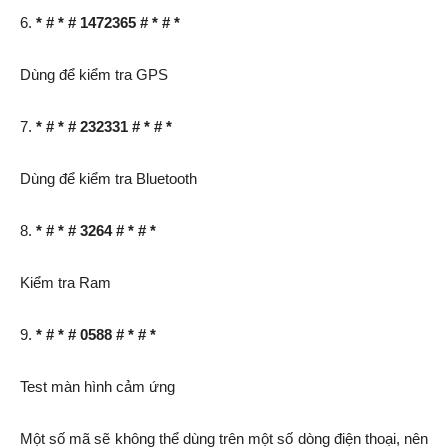
6.
* # * # 1472365 # * # *
Dùng để kiểm tra GPS
7.
* # * # 232331 # * # *
Dùng để kiểm tra Bluetooth
8.
* # * # 3264 # * # *
Kiểm tra Ram
9.
* # * # 0588 # * # *
Test màn hình cảm ứng
Một số mã sẽ không thể dùng trên một số dòng điện thoại, nên