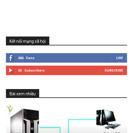
Kết nối mạng xã hội
666
Fans
LIKE
63
Subscribers
SUBSCRIBE
Bài xem nhiều