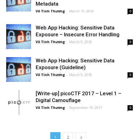
Metadata
Võ Tình Thương
-
March 10, 2018
0
Web App Hacking: Sensitive Data
Exposure – Insecure Error Handling
Võ Tình Thương
-
March 9, 2018
0
Web App Hacking: Sensitive Data
Exposure (Guideline)
Võ Tình Thương
-
March 9, 2018
0
[Write-up] picoCTF 2017 – Level 1 –
Digital Camouflage
Võ Tình Thương
-
September 19, 2017
0
1
2