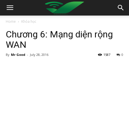
Home
Khóa học
Chương 6: Mạng diện rộng
WAN
By
Mr Good
-
July 28, 2016
1587
0