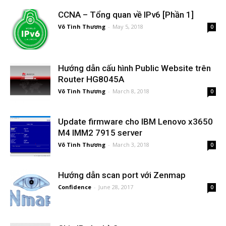
CCNA – Tổng quan về IPv6 [Phần 1]
Võ Tình Thương
-
May 5, 2018
0
Hướng dẫn cấu hình Public Website trên
Router HG8045A
Võ Tình Thương
-
March 8, 2018
0
Update firmware cho IBM Lenovo x3650
M4 IMM2 7915 server
Võ Tình Thương
-
March 3, 2018
0
Hướng dẫn scan port với Zenmap
Confidence
-
June 28, 2017
0