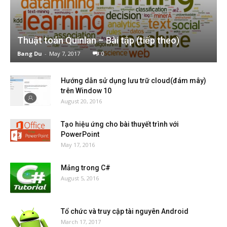
Thuật toán Quinlan – Bài tập (tiếp theo)
Bang Du
-
May 7, 2017
0
Hướng dẫn sử dụng lưu trữ cloud(đám mây)
trên Window 10
August 20, 2016
Tạo hiệu ứng cho bài thuyết trình với
PowerPoint
May 17, 2016
Mảng trong C#
August 5, 2016
Tổ chức và truy cập tài nguyên Android
March 17, 2017