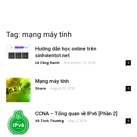
Tag: mạng máy tính
Hướng dẫn học online trên
sinhvientot.net
Lê Công Danh
-
November 15, 2018
0
Mạng máy tính
Share
-
August 23, 2018
0
CCNA – Tổng quan về IPv6 [Phần 2]
Võ Tình Thương
-
May 5, 2018
0