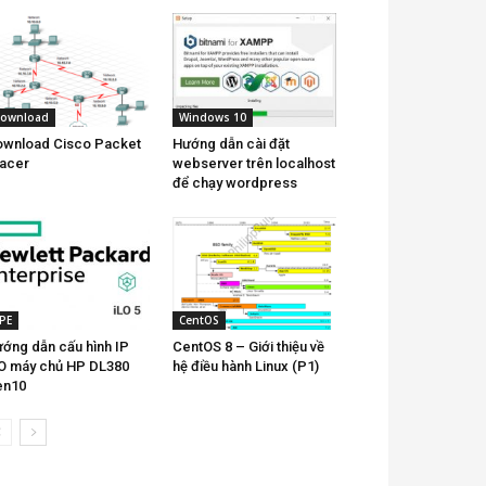
ownload
Windows 10
wnload Cisco Packet
Hướng dẫn cài đặt
acer
webserver trên localhost
để chạy wordpress
PE
CentOS
ớng dẫn cấu hình IP
CentOS 8 – Giới thiệu về
O máy chủ HP DL380
hệ điều hành Linux (P1)
en10