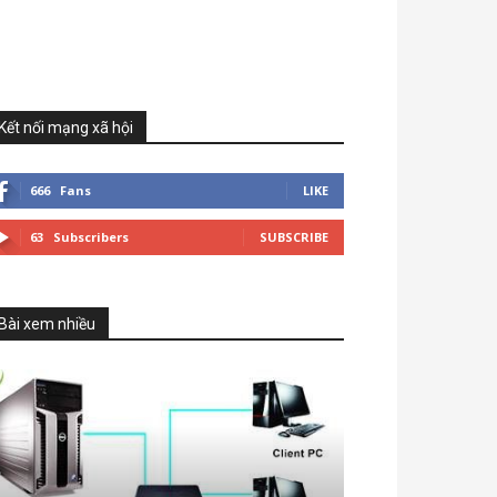
Kết nối mạng xã hội
666
Fans
LIKE
63
Subscribers
SUBSCRIBE
Bài xem nhiều