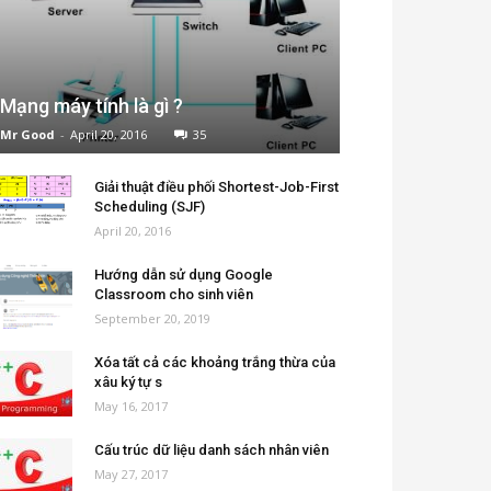
Mạng máy tính là gì ?
Mr Good
-
April 20, 2016
35
Giải thuật điều phối Shortest-Job-First
Scheduling (SJF)
April 20, 2016
Hướng dẫn sử dụng Google
Classroom cho sinh viên
September 20, 2019
Xóa tất cả các khoảng trắng thừa của
xâu ký tự s
May 16, 2017
Cấu trúc dữ liệu danh sách nhân viên
May 27, 2017