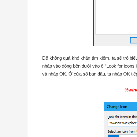
Để không quá khó khăn tìm kiếm, ta sẽ trỏ bi
nhập vào dòng bên dưới vào ô “Look for icons in
và nhấp OK. Ở cửa sổ ban đầu, ta nhấp OK tiếp 
%wind