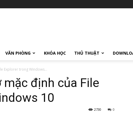
VĂN PHÒNG
KHÓA HỌC
THỦ THUẬT
DOWNLO
ile Explorer trong Windows...
ở mặc định của File
Windows 10
2730
0