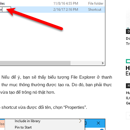
D
Do
Tr
. Nếu để ý, bạn sẽ thấy biểu tượng File Explorer ở thanh
 thư mục thông thường được tạo ra. Do đó, bạn phải thực
H
vừa tạo để trông nó thật hơn.
Hư
IL
G
shortcut vừa được đổi tên, chọn “Properties”.