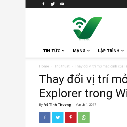
sinhvientot.net
TIN TỨC
MẠNG
LẬP TRÌNH
Home
Thủ thuật
Thay đổi vị trí mở mặc định của F
Thay đổi vị trí m
Explorer trong 
By
Võ Tình Thương
-
March 1, 2017