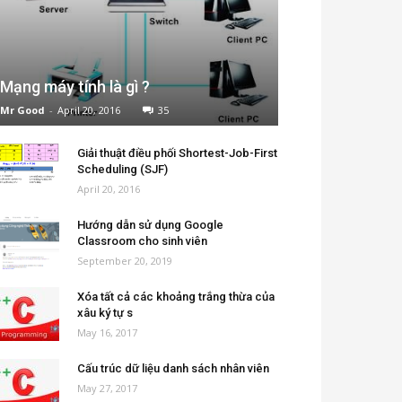
Mạng máy tính là gì ?
Mr Good
-
April 20, 2016
35
Giải thuật điều phối Shortest-Job-First
Scheduling (SJF)
April 20, 2016
Hướng dẫn sử dụng Google
Classroom cho sinh viên
September 20, 2019
Xóa tất cả các khoảng trắng thừa của
xâu ký tự s
May 16, 2017
Cấu trúc dữ liệu danh sách nhân viên
May 27, 2017