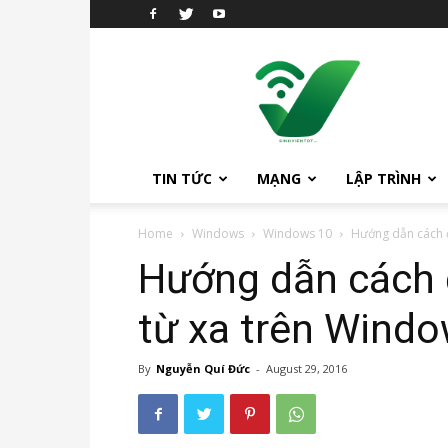
sinhvientot.net
TIN TỨC
MẠNG
LẬP TRÌNH
Home
Windows
Windows 10
Hướng dẫn cách đ
Hướng dẫn cách đ
từ xa trên Wind
By
Nguyễn Quí Đức
-
August 29, 2016