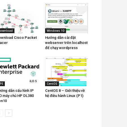
ownload
Windows 10
wnload Cisco Packet
Hướng dẫn cài đặt
acer
webserver trên localhost
để chạy wordpress
PE
CentOS
ớng dẫn cấu hình IP
CentOS 8 – Giới thiệu về
O máy chủ HP DL380
hệ điều hành Linux (P1)
en10