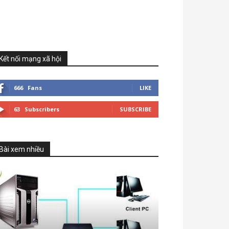
Kết nối mạng xã hội
666
Fans
LIKE
63
Subscribers
SUBSCRIBE
Bài xem nhiều