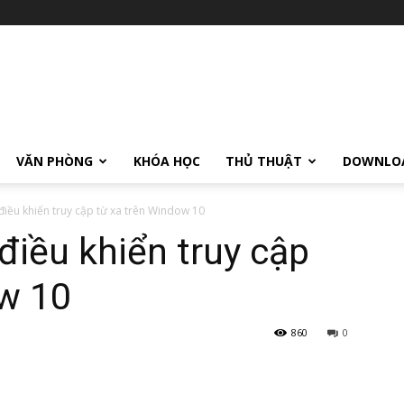
VĂN PHÒNG
KHÓA HỌC
THỦ THUẬT
DOWNLO
iều khiển truy cập từ xa trên Window 10
iều khiển truy cập
ow 10
860
0