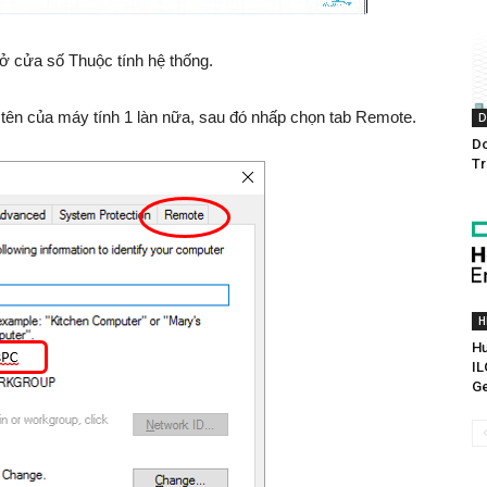
ở cửa số Thuộc tính hệ thống.
 tên của máy tính 1 làn nữa, sau đó nhấp chọn tab Remote.
D
Do
Tr
H
Hư
IL
G