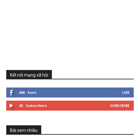
Kết nối mạng xã hội
666
Fans
LIKE
63
Subscribers
SUBSCRIBE
Bài xem nhiều