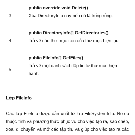
public override void Delete()
3
Xóa DirectoryInfo này nếu nó là trống rỗng.
public DirectoryInfo[] GetDirectories()
4
Trả về các thư mục con của thư mục hiện tại.
public FileInfo[] GetFiles()
Trả về một danh sách tập tin từ thư mục hiện
5
hành.
Lớp FileInfo
Các lớp FileInfo được dẫn xuất từ lớp FileSystemInfo. Nó có
thuộc tính và phương thức phục vụ cho việc tạo ra, sao chép,
xóa, di chuyển và mở các tập tin, và giúp cho việc tạo ra các