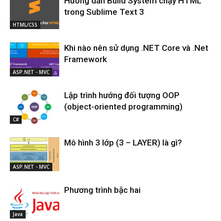
Hướng dẫn Build System chạy HTML
trong Sublime Text 3
HTML/CSS
Khi nào nên sử dụng .NET Core và .Net
Framework
ASP.NET - MVC
Lập trình hướng đối tượng OOP
(object-oriented programming)
C#
Mô hình 3 lớp (3 – LAYER) là gì?
ASP.NET - MVC
Phương trình bậc hai
Java