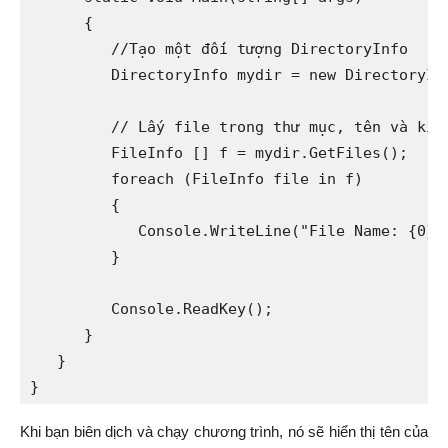
      {

         //Tạo một đối tượng DirectoryInfo

         DirectoryInfo mydir = new DirectoryInf
         // Lấy file trong thư mục, tên và kích
         FileInfo [] f = mydir.GetFiles();

         foreach (FileInfo file in f)

         {

            Console.WriteLine("File Name: {0} S
         }

         Console.ReadKey();

      }

   }

}
Khi bạn biên dịch và chạy chương trình, nó sẽ hiển thị tên của