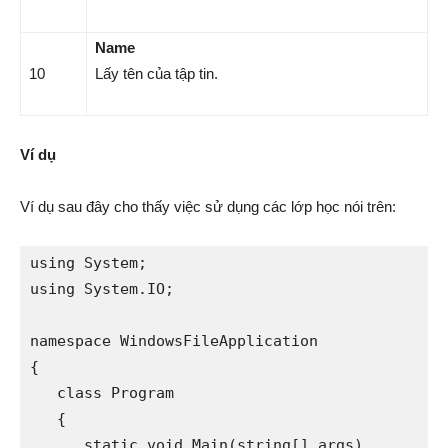
Name
10
Lấy tên của tập tin.
Ví dụ
Ví dụ sau đây cho thấy việc sử dụng các lớp học nói trên:
using System;

using System.IO;

namespace WindowsFileApplication

{

   class Program

   {

      static void Main(string[] args)
