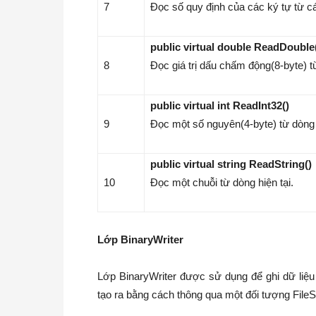
7
Đọc số quy định của các ký tự từ các
public virtual double ReadDouble
8
Đọc giá trị dấu chấm động(8-byte) từ
public virtual int ReadInt32()
9
Đọc một số nguyên(4-byte) từ dòng h
public virtual string ReadString()
10
Đọc một chuỗi từ dòng hiện tại.
Lớp BinaryWriter
Lớp BinaryWriter được sử dụng để ghi dữ liệu
tạo ra bằng cách thông qua một đối tượng FileS