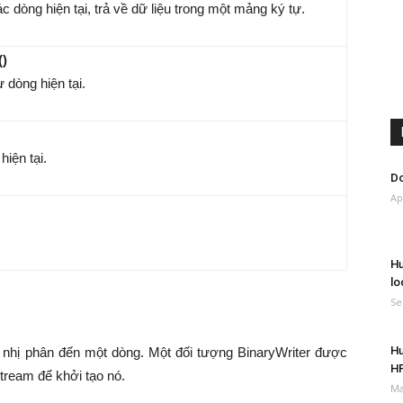
 dòng hiện tại, trả về dữ liệu trong một mảng ký tự.
()
 dòng hiện tại.
iện tại.
Do
Ap
Hư
lo
Se
Hư
 nhị phân đến một dòng. Một đối tượng BinaryWriter được
H
tream để khởi tạo nó.
Ma