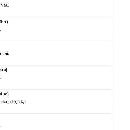
 tại.
ffer)
.
 tại.
ars)
i.
alue)
 dòng hiện tại
.