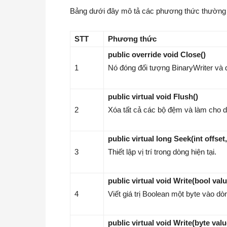
Bảng dưới đây mô tả các phương thức thường 
STT
Phương thức
public override void Close()
1
Nó đóng đối tượng BinaryWriter và 
public virtual void Flush()
2
Xóa tất cả các bộ đệm và làm cho dữ
public virtual long Seek(int offset
3
Thiết lập vị trí trong dòng hiện tại.
public virtual void Write(bool valu
4
Viết giá trị Boolean một byte vào dòn
public virtual void Write(byte valu