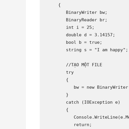
      {

         BinaryWriter bw;

         BinaryReader br;

         int i = 25;

         double d = 3.14157;

         bool b = true;

         string s = "I am happy";

         //TẠO MỘT FILE

         try

         {

            bw = new BinaryWriter
         }

         catch (IOException e)

         {

            Console.WriteLine(e.M
            return;
