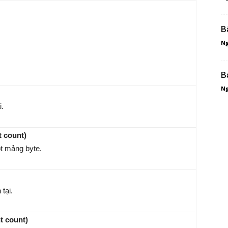
B
Ng
B
Ng
i.
t count)
ột mảng byte.
tại.
t count)