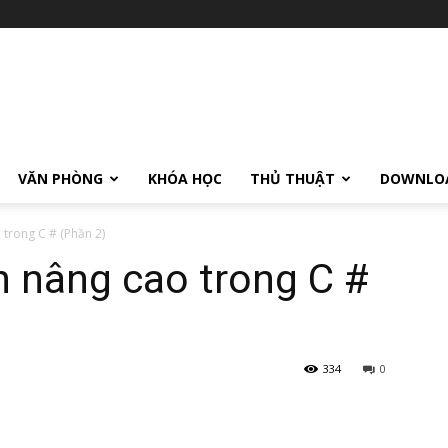
VĂN PHÒNG
KHÓA HỌC
THỦ THUẬT
DOWNLO
 trong C # (Phần 2)
n nâng cao trong C #
334
0