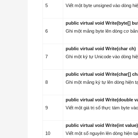
5
Viết một byte unsigned vào dòng hiện
public virtual void Write(byte[] bu
6
Ghi một mảng byte lên dòng cơ bản
public virtual void Write(char ch)
7
Ghi một ký tự Unicode vào dòng hiện
public virtual void Write(char[] ch
8
Ghi một mảng ký tự lên dòng hiện tạ
public virtual void Write(double v
9
Viết một giá trị số thực tám byte vào
public virtual void Write(int value)
10
Viết một số nguyên lên dòng hiện tại