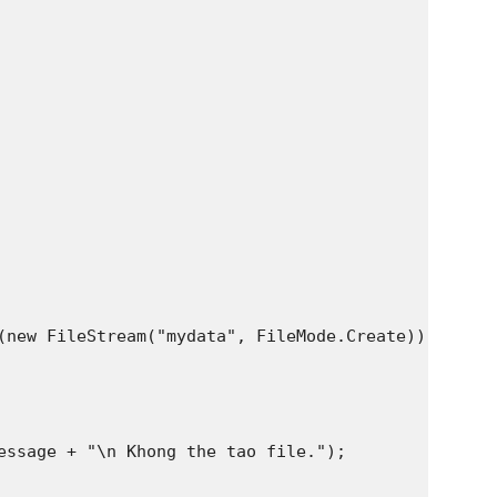
(new FileStream("mydata", FileMode.Create));

essage + "\n Khong the tao file.");
