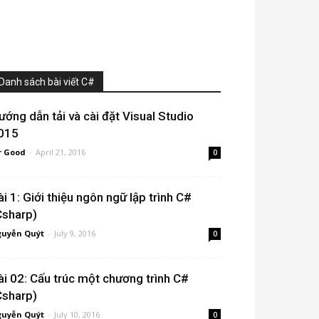
Danh sách bài viết C#
ướng dẫn tải và cài đặt Visual Studio
015
r Good
-
April 21, 2016
0
ài 1: Giới thiệu ngôn ngữ lập trình C#
Csharp)
uyễn Quýt
-
July 9, 2016
0
ài 02: Cấu trúc một chương trình C#
Csharp)
uyễn Quýt
-
July 10, 2016
0