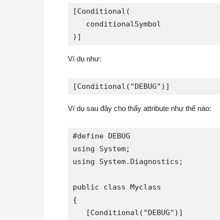
[Conditional(

   conditionalSymbol

)]
Ví dụ như:
Ví dụ sau đây cho thấy attribute như thế nào:
#define DEBUG

using System;

using System.Diagnostics;

public class Myclass

{

   [Conditional("DEBUG")]
