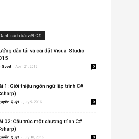
Danh sách bài viết C#
ướng dẫn tải và cài đặt Visual Studio
015
r Good
-
April 21, 2016
0
ài 1: Giới thiệu ngôn ngữ lập trình C#
Csharp)
uyễn Quýt
-
July 9, 2016
0
ài 02: Cấu trúc một chương trình C#
Csharp)
uyễn Quýt
-
July 10, 2016
0