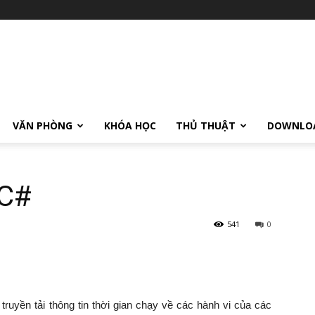
VĂN PHÒNG
KHÓA HỌC
THỦ THUẬT
DOWNLO
 C#
541
0
truyền tải thông tin thời gian chạy về các hành vi của các