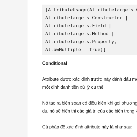
[AttributeUsage(AttributeTargets.C
AttributeTargets.Constructor |

AttributeTargets.Field |

AttributeTargets.Method |

AttributeTargets.Property, 

AllowMultiple = true)]
Conditional
Attribute được xác định trước này đánh dấu m
một định danh tiền xử lý cụ thể.
Nó tạo ra biên soạn có điều kiện khi gọi phương
dụ, nó sẽ hiển thị các giá trị của các biến tron
Cú pháp để xác định attribute này là như sau: