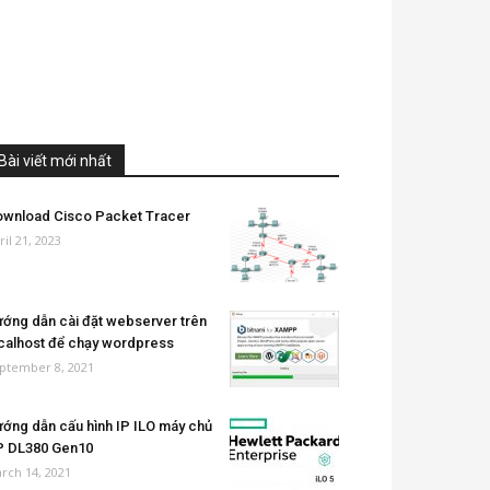
Bài viết mới nhất
wnload Cisco Packet Tracer
ril 21, 2023
ớng dẫn cài đặt webserver trên
calhost để chạy wordpress
ptember 8, 2021
ớng dẫn cấu hình IP ILO máy chủ
P DL380 Gen10
rch 14, 2021