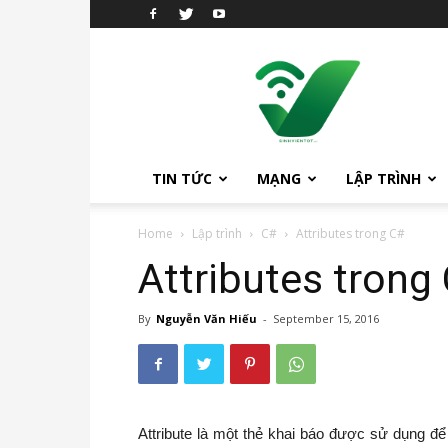
sinhvientot.net
TIN TỨC
MẠNG
LẬP TRÌNH
Home
Lập trình
C#
Attributes trong C#
Attributes trong
By
Nguyễn Văn Hiếu
-
September 15, 2016
Attribute là một thẻ khai báo được sử dụng để 