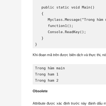
   public static void Main()

   {

      Myclass.Message("Trong hàm m
      function1();

      Console.ReadKey();

   }

}
Khi đoạn mã trên được biên dịch và thực thi, nó
Trong hàm main

Trong ham 1

Trong ham 2
Obsolete
Attribute được xác định trước này đánh dấu 