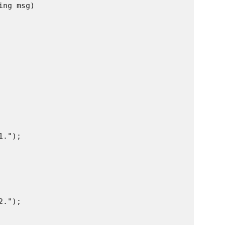
ng msg)

.");

.");
