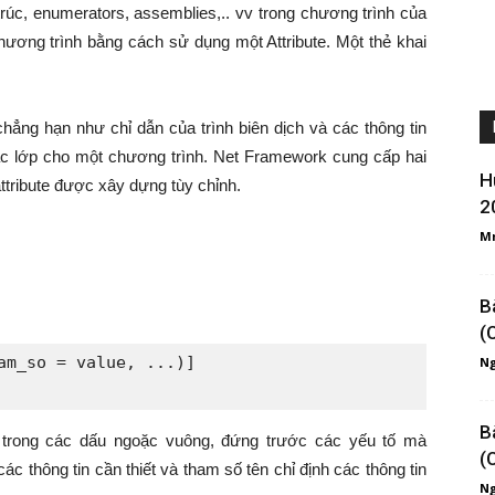
rúc, enumerators, assemblies,.. vv trong chương trình của
hương trình bằng cách sử dụng một Attribute. Một thẻ khai
chẳng hạn như chỉ dẫn của trình biên dịch và các thông tin
c lớp cho một chương trình. Net Framework cung cấp hai
H
 attribute được xây dựng tùy chỉnh.
2
M
B
(
am_so = value, ...)]

Ng
B
ặt trong các dấu ngoặc vuông, đứng trước các yếu tố mà
(
các thông tin cần thiết và tham số tên chỉ định các thông tin
Ng