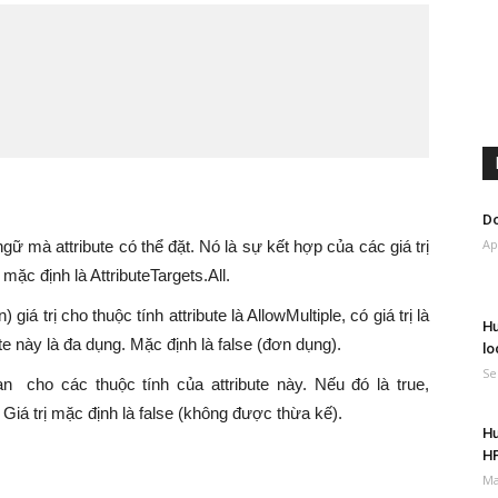
Do
Ap
ữ mà attribute có thể đặt. Nó là sự kết hợp của các giá trị
 mặc định là AttributeTargets.All.
á trị cho thuộc tính attribute là AllowMultiple, có giá trị là
Hư
bute này là đa dụng. Mặc định là false (đơn dụng).
lo
Se
an cho các thuộc tính của attribute này. Nếu đó là true,
 Giá trị mặc định là false (không được thừa kế).
Hư
H
Ma