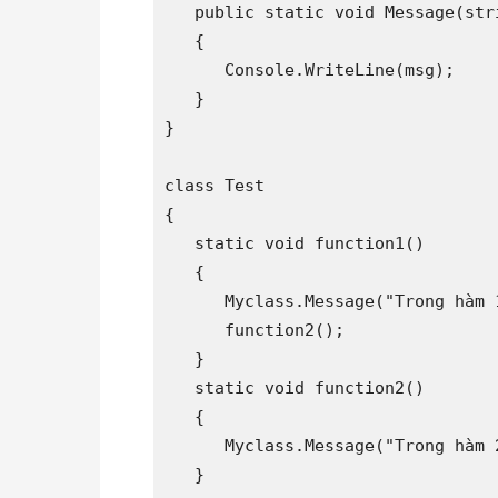
   public static void Message(stri
   {

      Console.WriteLine(msg);

   }

}

class Test

{

   static void function1()

   {

      Myclass.Message("Trong hàm 1
      function2();

   }

   static void function2()

   {

      Myclass.Message("Trong hàm 2
   }
