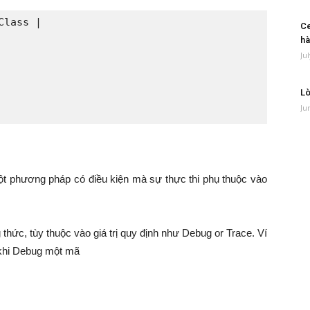
lass |

Ce
hà
Ju
Lò
Ju
ột phương pháp có điều kiện mà sự thực thi phụ thuộc vào
 thức, tùy thuộc vào giá trị quy định như Debug or Trace. Ví
g khi Debug một mã