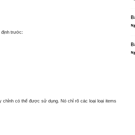
B
Ng
 định trước:
B
Ng
y chỉnh có thể được sử dụng. Nó chỉ rõ các loại loại items