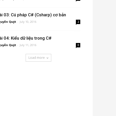
ài 03: Cú pháp C# (Csharp) cơ bản
uyễn Quýt
-
July 10, 2016
2
ài 04: Kiểu dữ liệu trong C#
uyễn Quýt
-
July 11, 2016
0
Load more