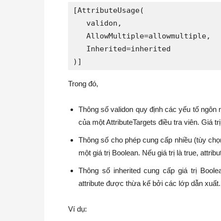
[AttributeUsage(

   validon,

   AllowMultiple=allowmultiple,

   Inherited=inherited

)]
Trong đó,
Thông số validon quy định các yếu tố ngôn ng
của một AttributeTargets điều tra viên. Giá trị
Thông số cho phép cung cấp nhiều (tùy chọn) gi
một giá trị Boolean. Nếu giá trị là true, attri
Thông số inherited cung cấp giá trị Boole
attribute được thừa kế bởi các lớp dẫn xuất.
Ví dụ: